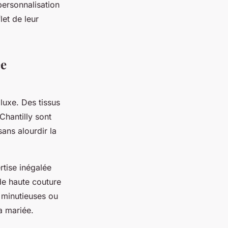
personnalisation
let de leur
ée
luxe. Des tissus
Chantilly sont
ans alourdir la
tise inégalée
de haute couture
s minutieuses ou
a mariée.