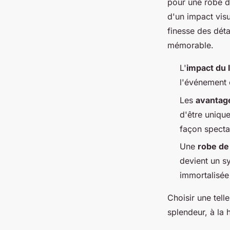
pour une robe de
d'un impact visu
finesse des déta
mémorable.
L'
impact du 
l'événement 
Les
avantag
d'être unique
façon specta
Une
robe de
devient un s
immortalisée
Choisir une tell
splendeur, à la