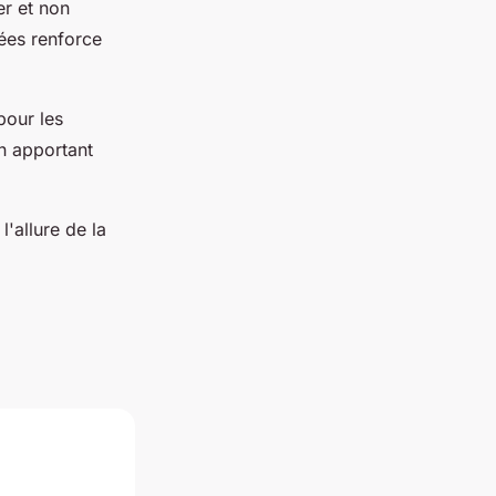
er et non
nées renforce
pour les
en apportant
'allure de la