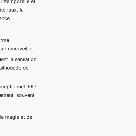
 intemporelle et
tériaux, la
ience
orme
ur émerveiller.
uent la sensation
silhouette de
ceptionnel. Elle
nement, souvent
 de magie et de