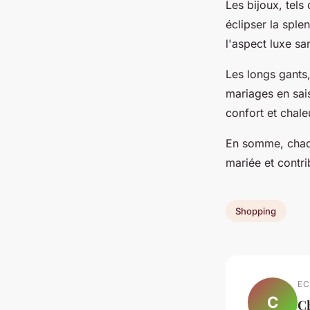
Les bijoux, tels
éclipser la sple
l'aspect luxe sa
Les longs gants
mariages en sais
confort et chale
En somme, chaque
mariée et contr
Shopping
EC
C
C