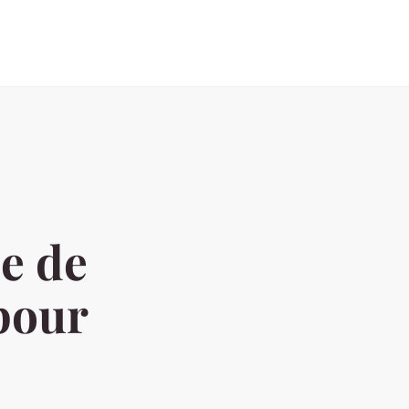
be de
pour