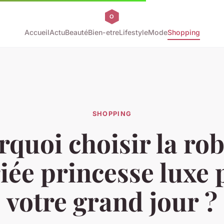
Accueil
Actu
Beauté
Bien-etre
Lifestyle
Mode
Shopping
SHOPPING
quoi choisir la ro
iée princesse luxe 
votre grand jour ?