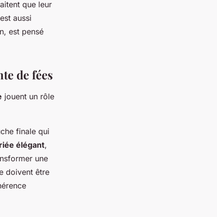
aitent que leur
est aussi
on, est pensé
te de fées
e
jouent un rôle
uche finale qui
riée élégant
,
ransformer une
e doivent être
hérence