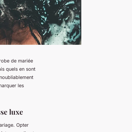
 robe de mariée
is quels en sont
inoubliablement
marquer les
se luxe
ariage. Opter