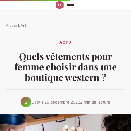
Accueil
›
Actu
ACTU
Quels vêtements pour
femme choisir dans une
boutique western ?
Gabriel
25 décembre 2023
2 min de lecture
G