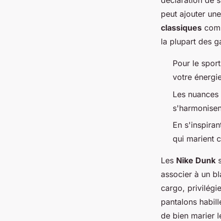
déclaration de s
peut ajouter un
classiques
comme
la plupart des 
Pour le spor
votre énergi
Les nuances p
s'harmonisen
En s'inspira
qui marient 
Les
Nike Dunk
s
associer à un bl
cargo, privilég
pantalons habill
de bien marier l