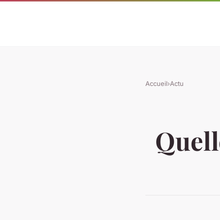
Accueil
›
Actu
Quell