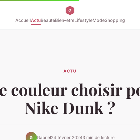
Accueil
Actu
Beauté
Bien-etre
Lifestyle
Mode
Shopping
ACTU
e couleur choisir p
Nike Dunk ?
Gabriel
24 février 2024
3 min de lecture
G