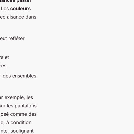
uances pastel
. Les
couleurs
vec aisance dans
ut refléter
rs et
ées.
r des ensembles
ar exemple, les
our les pantalons
ix osé comme des
e, à condition
ante, soulignant