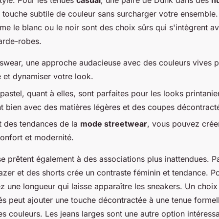
tyle. Pour les tenues
casual
, une paire de Dunk dans des
n
e touche subtile de couleur sans surcharger votre ensemble
 le blanc ou le noir sont des choix sûrs qui s'intègrent a
garde-robes.
tswear, une approche audacieuse avec des couleurs vives pe
e et dynamiser votre look.
astel, quant à elles, sont parfaites pour les looks printanie
t bien avec des matières légères et des coupes décontract
nt des tendances de la
mode streetwear
, vous pouvez crée
confort et modernité.
e prêtent également à des associations plus inattendues. P
azer et des shorts crée un contraste féminin et tendance. P
iez une longueur qui laisse apparaître les sneakers. Un cho
és peut ajouter une touche décontractée à une tenue formell
es couleurs. Les jeans larges sont une autre option intéress