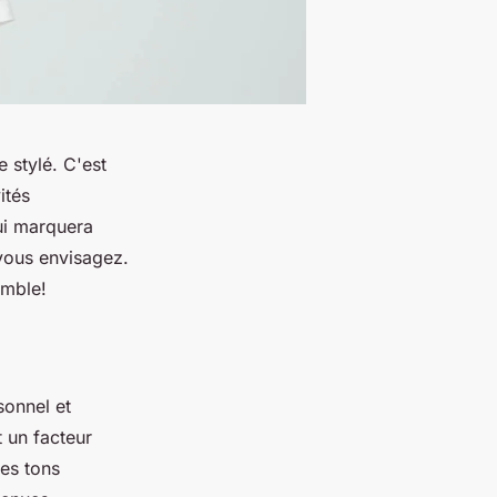
 stylé. C'est
ités
ui marquera
 vous envisagez.
emble!
sonnel et
 un facteur
des tons