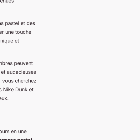
tenues
s pastel et des
er une touche
mique et
ombres peuvent
s et audacieuses
Si vous cherchez
s Nike Dunk et
eux.
jours en une