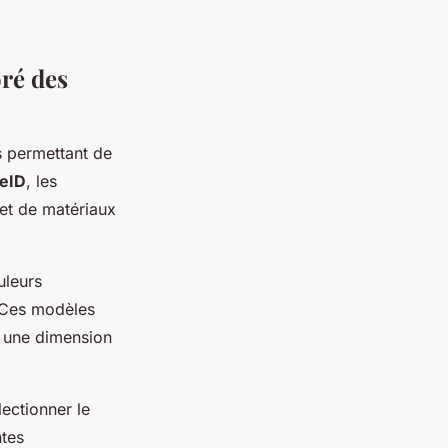
oré des
 permettant de
eID
, les
et de matériaux
uleurs
. Ces modèles
t une dimension
lectionner le
ntes